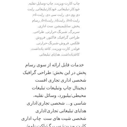
چاپ-کارت-ویزیت
,
چاپ-وسایل-نقلیه
,
خودکار-تبلیغاتی
,
خودکارتبلیغاتی
,
رایت
دی وی دی
,
رایت سی دی
,
رایت-cd
,
رایت-dvd
,
رایتcd
,
رایتdvd
,
رسام
پخش
,
سابلیمیشن
,
ست اداری
,
سربرگ
,
شبرنگ-حرارتی
,
طراحی
,
طراحی گرافیک
,
فاکتور
,
فروش
فلکس
,
فروش-شبرنگ-حرارتی
,
فولدر
,
کارت-ویزیت
,
کاغذ-یادداشت
,
کاغذیادداشت
,
هدایای تبلیغاتی
خدمات قابل ارائه از سوی رسام
پخش در این بخش: طراحی گرافیک
شخصی اداری تجاری افست
دیجیتال چاپ وتبلیغات تبلیغات
محیطی:بیلبورد، وسائل نقلیه،
شاسی و… شخصی تجاری/اداری
هدایای تبلیغاتی تجاری/اداری
شخصی شیت های ست چاپ اداری
کارت ویزیت/ سربرگ/پاکت نامه/