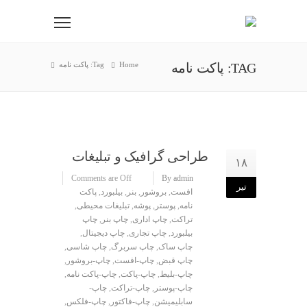
TAG: پاکت نامه
Home
Tag: پاکت نامه
طراحی گرافیک و تبلیغات
۱۸
Comments are Off
By admin
تیر
افست
,
بروشور
,
بنر
,
بیلبورد
,
پاکت
نامه
,
پوستر
,
پوشه
,
تبلیغات محیطی
,
تراکت
,
چاپ اداری
,
چاپ بنر
,
چاپ
بیلبورد
,
چاپ تجاری
,
چاپ دیجیتال
,
چاپ ساک
,
چاپ سربرگ
,
چاپ شاسی
,
چاپ قبض
,
چاپ-افست
,
چاپ-بروشور
,
چاپ-بلیط
,
چاپ-پاکت
,
چاپ-پاکت نامه
,
چاپ-پوستر
,
چاپ-تراکت
,
چاپ-
سابلیمیشن
,
چاپ-فاکتور
,
چاپ-فلکس
,