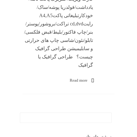
یادداشت/فولدریا پوشه/ساک/
خودکارتبلیغاتی پاکتA4,A5
رایتcd,dvd تراکت/بروشور/پوستر/
بنر/چاپ فاکتور/بلیط/قبض فلکسی/
تابلو/نئون/شاسی چاپ های حرارتی
و سابلیمیشن طراحی گرافیک
چیست؟ طراحی گرافیک یا
گرافیک
Read more