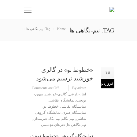
TAG: نیم-نگاهی ها
Home
Tag: نیم-نگاهی ها
«خطوط نو» در گالری
۱۸
خورشید ترسیم می‌شود
فروردین
Comments are Off
By admin
آیناز-زارعی
,
گالری-خورشید
,
مهین-
نوبخت
,
نمایشگاه_نقاشی
,
نمایشگاه_نقاشی_خطوط_نو
,
نمایشگاه_هنری
,
نمایشگاه-گروهی-
نقاشی
,
نیم-نگاه
,
نیم-نگاه-هنرمندان
,
نیم-نگاهی ها
,
هنرهای-تجسمی
نمایشگاه گروهی «خطوط نو» در