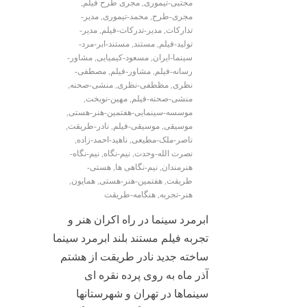
مجتبی-تیموری
,
مجری طرح فیلم
,
مجری-طرح
,
محمد-تیموری
,
مدیر-
تدارکات
,
مدیر-تدرکات-فیلم
,
مدیر-
تولید-فیلم
,
مستند
,
مستند-ابر-مرد-
سینما-ایران
,
مسعود-کیمیایی
,
مشاور-
رسانه-فیلم
,
مشاور-فیلم
,
مصطفی-
نظری
,
مظطفی-نظری
,
منشی-صحنه
,
منشی‌-صحنه-فیلم
,
مهین-نوبخت
,
موسسه-سینمایی-هفتمین-هنر-هستی
,
موسیقی
,
موسیقی-فیلم
,
نادر-طریقت
,
ناصر-ملک-مطیعی
,
ناهید-احمد-زاده
,
نصرت الله-وحدت
,
نیم-نگاه
,
نیم-نگاه-
هنرمندان
,
نیم-نگاهی ها
,
هستی-
طریقت
,
هفتمین-هنر-هستی
,
همایون
,
هنر-تجربه
,
هنگامه-طریقت
ابرمرد سینما در راه اکران هنر و
تجربه فیلم مستند بلند ابرمرد سینما
ساخته جدید نادر طریقت از هشتم
آذر ماه به روی پرده نقره ای
سینماها در تهران و شهرستانها