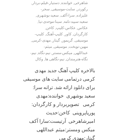
شاهرخی
,
خواننده
,
دستیار-فیلم-بردار
,
رکوردر
,
سایت-موسیقی
,
سحر-
علیزاده
,
سرا-آکف
,
سعید-بوشهری
,
سعید-سپید-نامه
,
سینا-موحدی-نیا
,
عکاس
,
عکاس-کلیپ
,
کاخن
,
کارگردان
,
کاور
,
کلیپ-آهنگ
,
کلیپ-
موسیقی
,
گریمور
,
گیتار
,
مهدی-کرمی
,
مهین-نوبخت
,
موسیقی
,
میثم-
عبداللهی
,
میکس-مستر
,
نیم-نگاه
,
نیم-
نگاه-هنرمندان
,
نیم-نگاهی ها
,
وکال
بالاخره کلیپ آهنگ جدید مهدی
کرمی درتمامی سایت های موسیقی
برای دانلود ارائه شد. ترانه سرا:
سعید بوشهری خواننده:مهدی
کرمی تصویربردار و کارگردان:
پوریاپروینی کاخن:حدیث
امیرشاهرخی آرتیست:سارا آکف
میکس ومستر:میثم عبداللهی
گیتار:مهدی کرمی