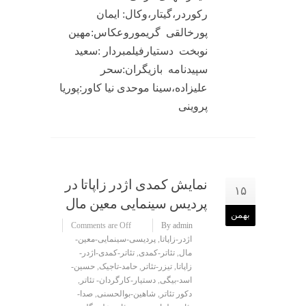
رکوردر،گیتار،وکال: ایمان
پورخالقی گریموروعکاس:مهین
نوبخت دستیارفیلمبردار :سعید
سپیدنامه بازیگران:سحر
علیزاده،سینا موحدی نیا کاور:پوریا
پروینی
نمایش کمدی اژدر زاپاتا در
۱۵
پردیس سینمایی معین مال
بهمن
Comments are Off
By admin
اژدر-زاپاتا
,
پردیسی-سینمایی-معین-
مال
,
تئاتر-کمدی
,
تئاتر-کمدی-اژدر-
زاپاتا
,
تیزر-تئاتر
,
حامد-تاجیک
,
حسین-
اسد-بیگی
,
دستیار-کارگردان- تئاتر
,
دکور تئاتر
,
شاهین-بوالحسنی
,
صدا-