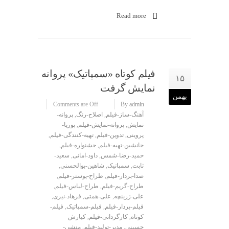
Read more
فیلم کوتاه «سمپاتیک» پروانه
۱۵
نمایش گرفت
بهمن
Comments are Off
By admin
آهنگ-ساز-فیلم
,
اصلاح-رنگ
,
پروانه-
نمایش
,
پروانه-نمایش-فیلم
,
پوریا-
پروینی
,
تدوین-فیلم
,
تهیه-کنندگی-فیلم
,
جانشین-تهیه-فیلم
,
جشنواره-فیلم
,
حمید-رضا-شمس
,
داود-امانی
,
سعید-
ثابت
,
سمپاتیک
,
شاهین-بوالحسنی
,
صدا-بردار-فیلم
,
طراح-پوستر-فیلم
,
طراح-گریم-فیلم
,
طراح-لباس-فیلم
,
علی-زرینچه
,
علی-همتی
,
فرهاد-نیری
,
فیلم-بردار-فیلم
,
فیلم-سمپاتیک
,
فیلم-
کوتاه
,
کارگردانی-فیلم
,
کیارش
حسینی
,
مدیر-تولید-فیلم
,
منشی-