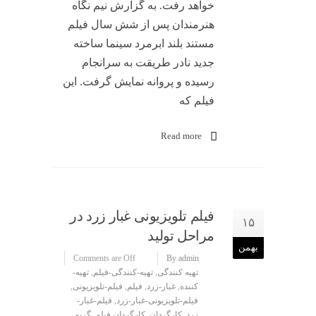
خواهد رفت. به گزارش نیم نگاه
هنرمندان پس از شش سال فیلم
مستند بلند ابرمرد سینما ساخته
جدید نادر طریقت به سرانجام
رسیده و پروانه نمایش گرفت. این
فیلم که
Read more
فیلم تلویزیونی غبار زرد در
۱۵
مراحل تولید
بهمن
Comments are Off
By admin
تهیه کنندگی
,
تهیه-کنندگی-فیلم
,
تهیه-
کننده
,
غبار-زرد
,
فیلم
,
فیلم-تلویزیونی
,
فیلم-تلویزیونی-غبار-زرد
,
فیلم-غبار-
زرد
,
کارگردان
,
کارگردان فیلم
,
گریم
,