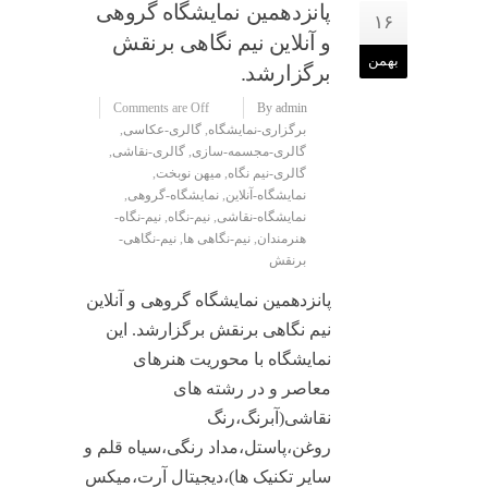
پانزدهمین نمایشگاه گروهی
۱۶
و آنلاین نیم نگاهی برنقش
بهمن
برگزارشد.
Comments are Off
By admin
برگزاری-نمایشگاه
,
گالری-عکاسی
,
گالری-مجسمه-سازی
,
گالری-نقاشی
,
گالری-نیم نگاه
,
میهن نوبخت
,
نمایشگاه-آنلاین
,
نمایشگاه-گروهی
,
نمایشگاه-نقاشی
,
نیم-نگاه
,
نیم-نگاه-
هنرمندان
,
نیم-نگاهی ها
,
نیم-نگاهی-
برنقش
پانزدهمین نمایشگاه گروهی و آنلاین
نیم نگاهی برنقش برگزارشد. این
نمایشگاه با محوریت هنرهای
معاصر و در رشته های
نقاشی(آبرنگ،رنگ
روغن،پاستل،مداد رنگی،سیاه قلم و
سایر تکنیک ها)،دیجیتال آرت،میکس