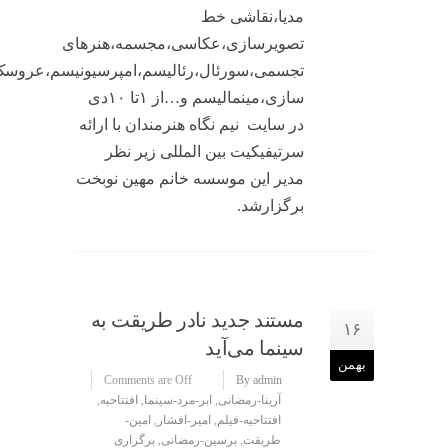
مدیا،نقاشی خط
تصویرسازی،عکاسی،مجسمه،هنرهای
تجسمی،سورئال،رئالیسم،امپرسیونیسم،عروس
سازی،مینمالیسم و…از ۱تا ۱۰دی
در سایت نیم نگاه هنرمندان با ارائه
سرتیفیکیت بین المللی زیر نظر
مدیر این موسسه خانم مهین نوبخت
برگزارشد.
مستند جدید نادر طریقت به
۱۶
سینما می‌آید
بهمن
Comments are Off
By admin
آرینا-رمضانی
,
ابر-مرد-سینما
,
افتتاحیه
,
افتتاحیه-فیلم
,
امیر-افشار
,
امین-
طریقت
,
برسین-رمضانی
,
برگزاری