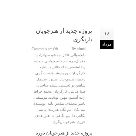
پروژه جدید از هنرجویان
۱۸
بازیگری
مرداد
Comments are Off
By admin
بابک-والی
,
تئاتر
,
جمشید-جهانزاده
,
جنجال-در-خانه
,
حامد-ریاحی
,
حمید-
رضا-شمس
,
خانه-تئاتر
,
دستیار-
کارگردان
,
دوره-پیشرفته-بازیگری
,
رحیم-رشیدی-تبار
,
سنتور
,
سینما
,
شاهین-بوالحسنی
,
شبنم-فتاحیان
,
صبا-صائبی
,
کارگردان
,
محمد-خراط-
زاده-آستیم
,
مهین-نوبخت
,
موسیقی
,
ناصر-محمدی
,
نمایش-نامه
,
نویسنده
,
نیم-نگاه
,
نیم-نگاه-هنرمندان
,
نیم-
نگاهی ها
,
نیم-نگاهی-به -هنر
,
هادی-
حوری
,
هنرجو-بازیگری
پروژه جدید از هنرجویان دوره