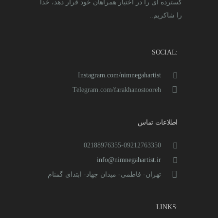
گسترده ای را در اختیار همراهان خود قرار دهد، خدا
را شاکریم..
:SOCIAL
Instagram.com/nimnegahartist
Telegram.com/farakhanostooreh
اطلاعات تماس
02188976355-09212763350
info@nimnegahartist.ir
تهران- فاطمی- میدان جهاد- ابتدای گمنام
:LINKS