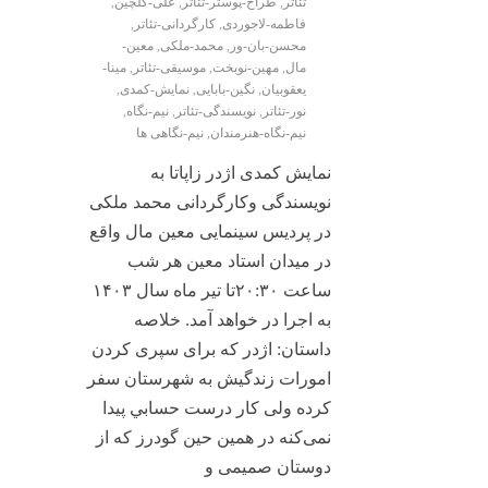
تئاتر
,
طراح-پوستر-تئاتر
,
علی-گلچین
,
فاطمه-لاجوردی
,
کارگردانی-تئاتر
,
محسن-بان-ور
,
محمد-ملکی
,
معین-
مال
,
مهین-نوبخت
,
موسیقی-تئاتر
,
مینا-
یعقوبیان
,
نگین-بابایی
,
نمایش-کمدی
,
نور-تئاتر
,
نویسندگی-تئاتر
,
نیم-نگاه
,
نیم-نگاه-هنرمندان
,
نیم-نگاهی ها
نمایش کمدی اژدر زاپاتا به
نویسندگی وکارگردانی محمد ملکی
در پردیس سینمایی معین مال واقع
در میدان استاد معین هر شب
ساعت ۲۰:۳۰تا تیر ماه سال ۱۴۰۳
به اجرا در خواهد آمد. خلاصه
داستان: اژدر که برای سپری کردن
امورات زندگیش به شهرستان سفر
کرده ولی کار درست حسابي پیدا
نمی‌کنه در همین حین گودرز که از
دوستان صمیمی و