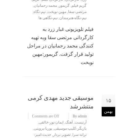
گریم فیلم
,
گریمور
,
محمد-رحمانیان
,
مرتضی-سقا
,
مهین-نوبخت
,
نیم-نگاه
,
نیم-نگاه-هنرمندان
,
نیم-نگاهی ها
فیلم تلویزیونی غبار زرد به
کارگردانی مرتضی سقا وبه تهیه
کنندگی محمد رحمانیان در مراحل
تولید قرار گرفت. گریمور:مهین
نوبخت
موسیقی جدید مهدی کرمی
۱۵
منتشرشد
بهمن
Comments are Off
By admin
آرتیست
,
آهنگ
,
ایمان-پور-خالقی
,
بازیگر-کلیپ-موسیقی
,
پوریا-پروینی
,
ترانه-سرا
,
تصویر-بردار
,
حدیث-امیر-