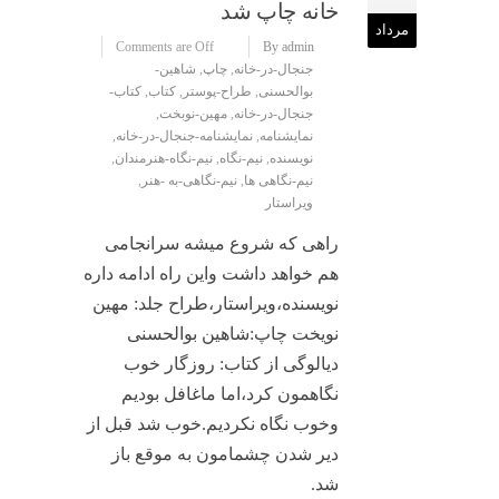
خانه چاپ شد
مرداد
Comments are Off
By admin
جنجال-در-خانه
,
چاپ
,
شاهین-
بوالحسنی
,
طراح-پوستر
,
کتاب
,
کتاب-
جنجال-در-خانه
,
مهین-نوبخت
,
نمایشنامه
,
نمایشنامه-جنجال-در-خانه
,
نویسنده
,
نیم-نگاه
,
نیم-نگاه-هنرمندان
,
نیم-نگاهی ها
,
نیم-نگاهی-به -هنر
,
ویراستار
راهی که شروع میشه سرانجامی
هم خواهد داشت واین راه ادامه داره
نویسنده،ویراستار،طراح جلد: مهین
نویخت چاپ:شاهین بوالحسنی
دیالوگی از کتاب: روزگار خوب
نگاهمون کرد،اما ماغافل بودیم
وخوب نگاه نکردیم.خوب شد قبل از
دیر شدن چشمامون به موقع باز
شد.