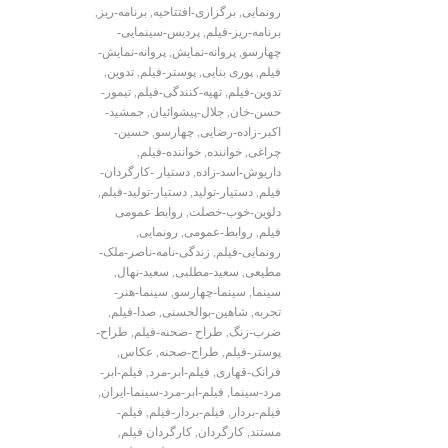
رونمایی
,
برگزاری-افتتاحیه
,
برنامه-ریز
,
برنامه-ریز-فیلم
,
پردیس-سینمایی-
چهارسو
,
پروانه-نمایش
,
پروانه-نمایش-
فیلم
,
پوری بنایی
,
پوستر-فیلم
,
تدوین
,
تدوین-فیلم
,
تهیه-کنندگی-فیلم
,
تیمور-
حسن-خان
,
جلال-پیشوائیان
,
جمشید-
اکبر-زاده-رضایی
,
چهارسو
,
حسین-
چراغی
,
خواننده
,
خواننده-فیلم
,
داریوش-اسد-زاده
,
دستیار -کارگردان-
فیلم
,
دستیار-تولید
,
دستیار-تولید-فیلم
,
دلوین-خوب-خصلت
,
روابط عمومی
فیلم
,
روابط-عمومی
,
رونمایی
,
رونمایی-فیلم
,
زندگی-نامه-ناصر-ملک-
مطیعی
,
سعید-مطلبی
,
سعید-نهال
,
سینما
,
سینما-چهارسو
,
سینما-هنر-
تجربه
,
شاهین-بوالحسنی
,
صدا-فیلم
,
ضرب-زنگ
,
طراح -صحنه-فیلم
,
طراح-
پوستر-فیلم
,
طراح-صحنه
,
عکاس
,
فرانک-قهاری
,
فیلم-ابر-مرد
,
فیلم-ابر-
مرد-سینما
,
فیلم-ابر-مرد-سینما-ایران
,
فیلم-بردار
,
فیلم-بردار-فیلم
,
فیلم-
مستند
,
کارگردان
,
کارگردان فیلم
,