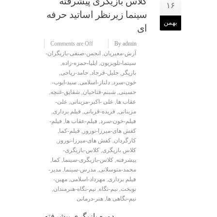
کلاس بازیگری پیشرفته
۱۶
سینما زیرنظر اساتید حرفه
بهمن
ای
Comments are Off
By admin
آرش-معیریان
,
انجمن-صنفی-بازیگران-
سینما-تلویزیون
,
ایلیا-حمزه-زاده
,
بازیگر
,
جلیل-فرجاد
,
حامد-ریاحی
,
خون-سرد
,
دلناز-اسلامی
,
سید-ایوب-
حسینی
,
شبنم-فتاحیان
,
شقایق-غنچه
,
عقاب ها
,
علی -اکبر-مزینانی
,
علی-
مزینانی
,
فریده-قربانی
,
فیلم برداری
,
فیلم-خون-سرد
,
فیلم-عقاب ها
,
فیلم-
کفش های-میرزا-نوروز
,
فیلم-کما
,
کارگردان
,
کفش های-میرزا-نوروز
,
کلاس بازیگری
,
کلاس-بازیگری-
پیشرفته
,
کلاس-بازیگری-سینما
,
کما
,
محمد-متوسلانی
,
مدرس-سینما
,
مدیر-
فیلم برداری
,
مهرداد-اسلامی
,
مهین-
نوبخت
,
نیم-نگاه
,
نیم-نگاه-هنرمندان
,
نیم-نگاهی ها
,
هنر-درمانی
دوره بازیگری پیشرفته