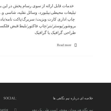
خدمات قابل ارائه از سوی رسام پخش در این 
تبلیغات محیطی:بیلبورد، وسائل نقلیه، شاسی 
بروشور/پوستر/بنر/چاپ فاکتور/بلیط/قبض فلک
طراحی گرافیک یا گرافیک
Read more
خلاصه ای درباره نیم نگاهی ها
:SOCIAL
نیم نگاه هنرمندان مفتخر است طی یک دهه
artist