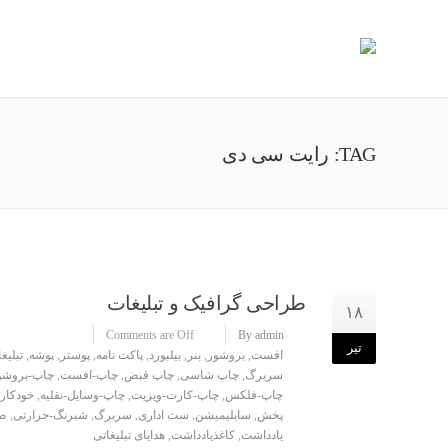
TAG: رایت سی دی
طراحی گرافیک و تبلیغات
۱۸
Comments are Off
By admin
تیر
افست
,
بروشور
,
بنر
,
بیلبورد
,
پاکت نامه
,
پوستر
,
پوشه
,
تبلی
سربرگ
,
چاپ شاسی
,
چاپ قبض
,
چاپ-افست
,
چاپ-بروشو
چاپ-فلکس
,
چاپ-کارت-ویزیت
,
چاپ-وسایل-نقلیه
,
خودکار-
پخش
,
سابلیمیشن
,
ست اداری
,
سربرگ
,
شبرنگ-حرارتی
,
ط
یادداشت
,
کاغذیادداشت
,
هدایای تبلیغاتی