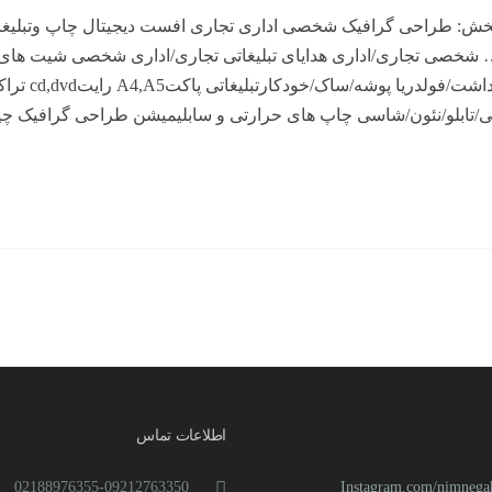
بخش: طراحی گرافیک شخصی اداری تجاری افست دیجیتال چاپ وتبلیغ
و… شخصی تجاری/اداری هدایای تبلیغاتی تجاری/اداری شخصی شیت ها
چاپ اداری کارت ویزیت/ سربرگ/پاکت نامه/یادداشت/فولدریا پوشه
سی/تابلو/نئون/شاسی چاپ های حرارتی و سابلیمیشن طراحی گرافیک
اطلاعات تماس
02188976355-09212763350
Instagram.com/nimnegah