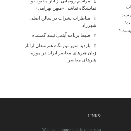
مراسم رونمایی از آثار مکتوب و
ات
نمایشگاه نقاشی «میهن بهرامی»
ی ست
مناظرات پشرات در سالن اصلی
/ساک/خودکارتبلیغاتی پاکتA4,A5 رایتcd,dvd تراکت/
شهرزاد
 چیست؟
ضبط برنامه آیتمی نیمه گمشده
بازدید مدیر نیم نگاه هنرمندان ازآثار
زنان هنرهای معاصر ایران در موزه
هنرهای معاصر
:LINKS
Weblogs: nimnegahart.loxblog.com